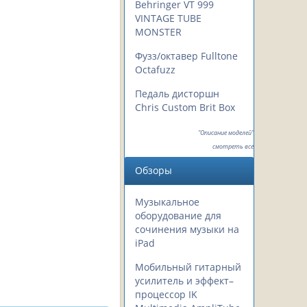
Behringer VT 999
VINTAGE TUBE
MONSTER
Фузз/октавер Fulltone
Octafuzz
Педаль дисторшн
Chris Custom Brit Box
"Описание моделей"
смотреть все
Обзоры
Музыкальное
оборудование для
сочинения музыки на
iPad
Мобильный гитарный
усилитель и эффект–
процессор IK