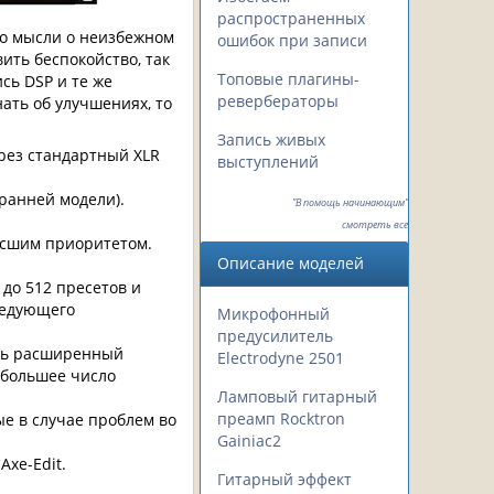
распространенных
ко мысли о неизбежном
ошибок при записи
ить беспокойство, так
Топовые плагины-
сь DSP и те же
ревербераторы
ать об улучшениях, то
Запись живых
ерез стандартный XLR
выступлений
ранней модели).
"В помощь начинающим"
смотреть все
высшим приоритетом.
Описание моделей
до 512 пресетов и
ледующего
Микрофонный
предусилитель
ать расширенный
Electrodyne 2501
 большее число
Ламповый гитарный
преамп Rocktron
ые в случае проблем во
Gainiac2
Axe-Edit.
Гитарный эффект