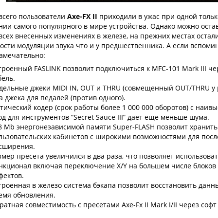
всего пользователи
Axe-FX II
приходили в ужас при одной толь
нии самого популярного в мире устройства. Однако можно остав
всех внесенных изменениях в железе, на прежних местах остали
ости модуляции звука что и у предшественника. А если вспомин
амечательно:
троенный FASLINK позволит подключиться к MFC-101 Mark III ч
бель.
дельные джеки MIDI IN, OUT и THRU (совмещенный OUT/THRU у 
а джека для педалей (против одного).
тический кодер (срок работы более 1 000 000 оборотов) с наи
од для инструментов “Secret Sauce III” дает еще меньше шума.
8 Mb энергонезависимой памяти Super-FLASH позволит хранить 
льзовательских кабинетов с широкими возможностями для пос
сширения.
змер пресета увеличился в два раза, что позволяет использов
нкционал включая переключение X/Y на большем числе блоков
фектов.
троенная в железо система бэкапа позволит восстановить данн
емя обновления.
ратная совместимость с пресетами Axe-Fx II Mark I/II через софт 