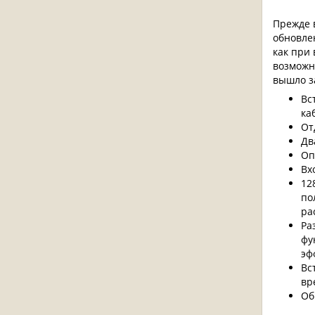
Прежде 
обновле
как при 
возможн
вышло з
Вс
ка
От
Дв
Оп
Вх
12
по
ра
Ра
фу
эф
Вс
вр
Об