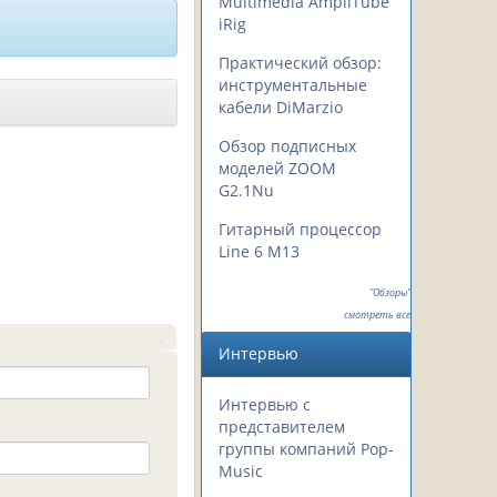
Multimedia AmpliTube
iRig
Практический обзор:
инструментальные
кабели DiMarzio
Обзор подписных
моделей ZOOM
G2.1Nu
Гитарный процессор
Line 6 M13
"Обзоры"
смотреть все
Интервью
Интервью с
представителем
группы компаний Pop-
Music