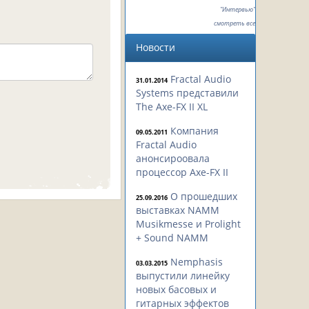
"Интервью"
смотреть все
Новости
Fractal Audio
31.01.2014
Systems представили
The Axe-FX II XL
Компания
09.05.2011
Fractal Audio
анонсироовала
процессор Axe-FX II
О прошедших
25.09.2016
выставках NAMM
Musikmesse и Prolight
+ Sound NAMM
Nemphasis
03.03.2015
выпустили линейку
новых басовых и
гитарных эффектов