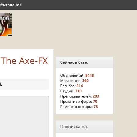
объявление
 The Axe-FX
Сейчас в базе:
Объявлений:
8448
Магазинов:
360
XL
Реп. баз:
314
Студий:
310
Преподавателей:
203
Прокатных фирм:
70
Ремонтных фирм:
73
Подписка на: