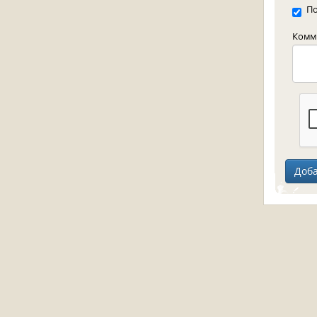
По
Комме