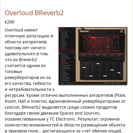
Overloud BReverb2
€200
Overloud имеют
отличную репутацию в
области алгоритмов,
поэтому нет ничего
удивительного в том,
что их Breverb2
считается одним из
топовых
ревербераторов из-за
его качества, гибкости
и нетребовательности к
ресурсам. Кроме отлично выполненных алгоритмов (Plate,
Room, Hall и Inverse), вдохновлённый ревербераторами от
Lexicon, BReverb2 выделяется среди схожих продуктов
благодаря своим движкам Spaces and Sources,
позаимствованным у TC Electronic. Результат: огромное
количество возможностей в области размещения объекта
в звуковом поле… достигающихся за счёт обилия опций,