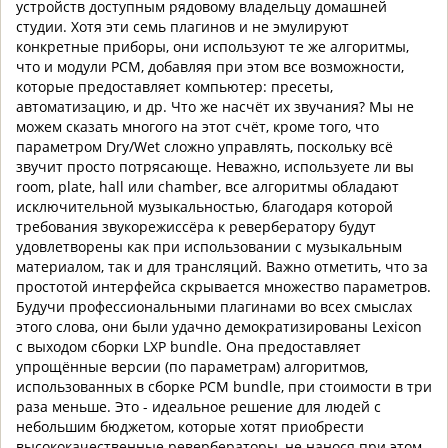
устройств доступным рядовому владельцу домашней
студии. Хотя эти семь плагинов и не эмулируют
конкретные приборы, они используют те же алгоритмы,
что и модули PCM, добавляя при этом все возможности,
которые предоставляет компьютер: пресеты,
автоматизацию, и др. Что же насчёт их звучания? Мы не
можем сказать многого на этот счёт, кроме того, что
параметром Dry/Wet сложно управлять, поскольку всё
звучит просто потрясающе. Неважно, используете ли вы
room, plate, hall или chamber, все алгоритмы обладают
исключительной музыкальностью, благодаря которой
требования звукорежиссёра к ревербератору будут
удовлетворены как при использовании с музыкальным
материалом, так и для трансляций. Важно отметить, что за
простотой интерфейса скрывается множество параметров.
Будучи профессиональными плагинами во всех смыслах
этого слова, они были удачно демократизированы Lexicon
с выходом сборки LXP bundle. Она предоставляет
упрощённые версии (по параметрам) алгоритмов,
использованных в сборке PCM bundle, при стоимости в три
раза меньше. Это - идеальное решение для людей с
небольшим бюджетом, которые хотят приобрести
высококачественные ревербераторы, не нанося при этом