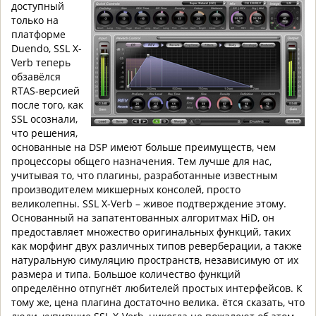
доступный
только на
платформе
Duendo, SSL X-
Verb теперь
обзавёлся
RTAS-версией
после того, как
SSL осознали,
что решения,
основанные на DSP имеют больше преимуществ, чем
процессоры общего назначения. Тем лучше для нас,
учитывая то, что плагины, разработанные известным
производителем микшерных консолей, просто
великолепны. SSL X-Verb – живое подтверждение этому.
Основанный на запатентованных алгоритмах HiD, он
предоставляет множество оригинальных функций, таких
как морфинг двух различных типов реверберации, а также
натуральную симуляцию пространств, независимую от их
размера и типа. Большое количество функций
определённо отпугнёт любителей простых интерфейсов. К
тому же, цена плагина достаточно велика. ётся сказать, что