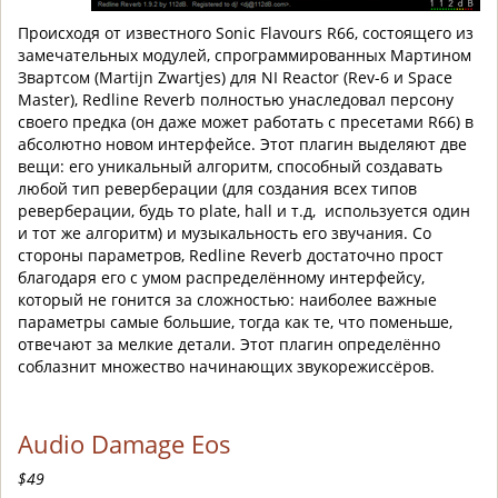
Происходя от известного Sonic Flavours R66, состоящего из
замечательных модулей, спрограммированных Мартином
Звартсом (Martijn Zwartjes) для NI Reactor (Rev-6 и Space
Master), Redline Reverb полностью унаследовал персону
своего предка (он даже может работать с пресетами R66) в
абсолютно новом интерфейсе. Этот плагин выделяют две
вещи: его уникальный алгоритм, способный создавать
любой тип реверберации (для создания всех типов
реверберации, будь то plate, hall и т.д, используется один
и тот же алгоритм) и музыкальность его звучания. Со
стороны параметров, Redline Reverb достаточно прост
благодаря его с умом распределённому интерфейсу,
который не гонится за сложностью: наиболее важные
параметры самые большие, тогда как те, что поменьше,
отвечают за мелкие детали. Этот плагин определённо
соблазнит множество начинающих звукорежиссёров.
Audio Damage Eos
$49