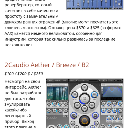
ревербератор, который
сочетает в себе качество и
простоту с замечательным
движком ранних отражений (многие могут посчитать это
ключевым аспектом). Ожнако, цена $370 и $625 (за формат
AAX) кажется немного великоватой, особенно для
индустрии, которая так сильно развилась за последние
несколько лет.
2Caudio Aether / Breeze / B2
$100 / $200 $ / $250
Несмотря на свой
интерфейс, Aether
не был разработан
для того, чтобы
эмулировать
какой-либо
легендарный
прибор. Выход
этого плагина в