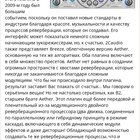
2009-м году был
большим
событием, поскольку он поставил новые стандарты в
индустрии благодаря красоте, музыкальности и качеству
процессов реверберации, которые он создавал. Его
интерфейс может показаться немного сложным
начинающим зукорежиссёрам, но, к счастью, 2Caudio
также представляет Breeze, облегчённую версию Aether,
основанную на тех же алгоритмах. Оба плагина включают
в себя множество пресетов. Aether нет равных в создании
огромных пространств с хвостами реверберации, которые
никогда не заканчиваются благодаря сложным
модуляциям. Что бы ни происходило внутри плагина,
результат заставит Вас плакать от счастья… Мы говорим о
серьёзных вещах! Но не настолько серьёзных, как B2,
старшем брате Aether. Этот плагин ещё более передовой и
пленительный из-за модуляционного двойного
реверберационного процессора (два движка, соединенных
по параллельному или гибридному принципу в режиме
каскада), включающего в себя динамические модули
эффектов и даже дисторшн! Обладающий возможностью
создавать те же реверберационные процессы, что и