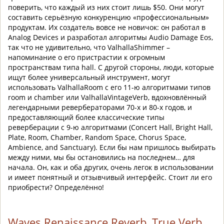
поверить, что каждый из них стоит лишь $50. Они могут
составить серьёзную конкуренцию «профессиональным»
продуктам. Их создатель вовсе не новичок: он работал в
Analog Devices и разработал алгоритмы Audio Damage Eos,
так что не удивительно, что ValhallaShimmer –
напоминание о его пристрастии к огромным
пространствам типа hall. С другой стороны, люди, которые
ищут более универсальный инструмент, могут
использовать ValhallaRoom c его 11-ю алгоритмами типов
room и chamber или ValhallaVintageVerb, вдохновлённый
легендарными ревербераторами 70-х и 80-х годов, и
предоставляющий более классические типы
реверберации с 9-ю алгоритмами (Concert Hall, Bright Hall,
Plate, Room, Chamber, Random Space, Chorus Space,
Ambience, and Sanctuary). Если бы нам пришлось выбирать
между ними, мы бы остановились на последнем… для
начала. Он, как и оба других, очень легок в использовании
и имеет понятный и отзывчивый интерфейс. Стоит ли его
приобрести? Определённо!
Waves Renaissance Reverb, True Verb