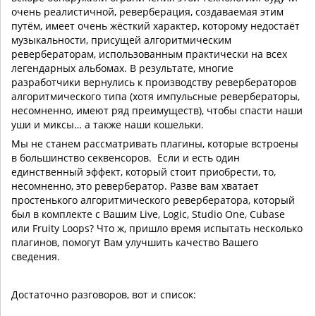
очень реалистичной, реверберация, создаваемая этим
путём, имеет очень жёсткий характер, которому недостаёт
музыкальности, присущей алгоритмическим
ревербераторам, использованным практически на всех
легендарных альбомах. В результате, многие
разработчики вернулись к производству ревербераторов
алгоритмического типа (хотя импульсные ревербераторы,
несомненно, имеют ряд преимуществ), чтобы спасти наши
уши и миксы… а также наши кошельки.
Мы не станем рассматривать плагины, которые встроены
в большинство секвенсоров. Если и есть один
единственный эффект, который стоит приобрести, то,
несомненно, это ревербератор. Разве вам хватает
простенького алгоритмического ревербератора, который
был в комплекте с Вашим Live, Logic, Studio One, Cubase
или Fruity Loops? Что ж, пришло время испытать несколько
плагинов, помогут Вам улучшить качество Вашего
сведения.
Достаточно разговоров, вот и список: