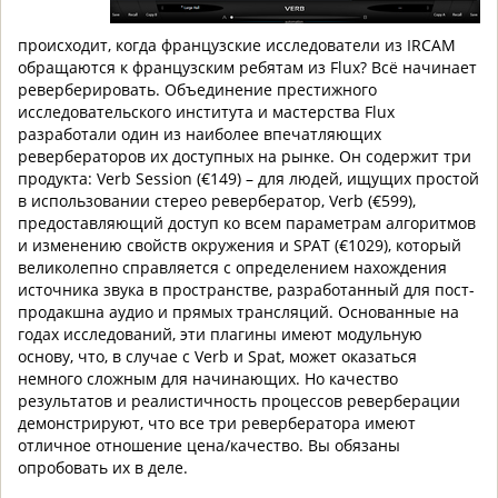
происходит, когда французские исследователи из IRCAM
обращаются к французским ребятам из Flux? Всё начинает
реверберировать. Объединение престижного
исследовательского института и мастерства Flux
разработали один из наиболее впечатляющих
ревербераторов их доступных на рынке. Он содержит три
продукта: Verb Session (€149) – для людей, ищущих простой
в использовании стерео ревербератор, Verb (€599),
предоставляющий доступ ко всем параметрам алгоритмов
и изменению свойств окружения и SPAT (€1029), который
великолепно справляется с определением нахождения
источника звука в пространстве, разработанный для пост-
продакшна аудио и прямых трансляций. Основанные на
годах исследований, эти плагины имеют модульную
основу, что, в случае с Verb и Spat, может оказаться
немного сложным для начинающих. Но качество
результатов и реалистичность процессов реверберации
демонстрируют, что все три ревербератора имеют
отличное отношение цена/качество. Вы обязаны
опробовать их в деле.