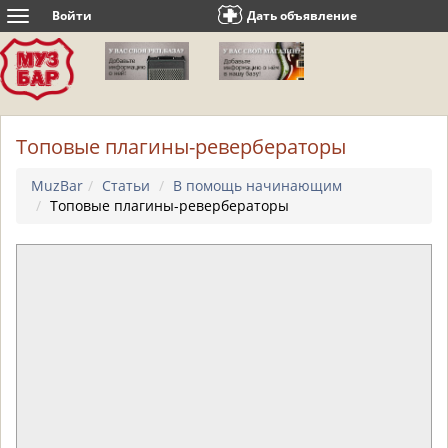
Войти
Дать объявление
Toggle
navigation
Топовые плагины-ревербераторы
MuzBar
Статьи
В помощь начинающим
Топовые плагины-ревербераторы