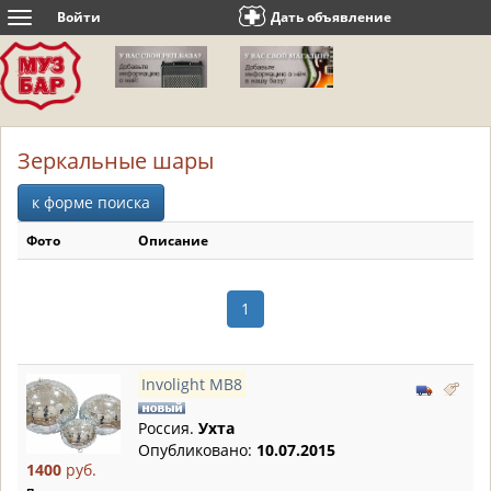
Войти
Дать объявление
Toggle
navigation
Зеркальные шары
к форме поиска
Фото
Описание
1
Involight MB8
Россия.
Ухта
Опубликовано:
10.07.2015
1400
руб.