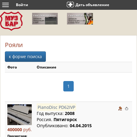
Войти
Дать объявление
Toggle
navigation
Рояли
к форме поиска
Фото
Описание
1
PianoDisc PD62IVP
Год выпуска:
2008
Россия.
Пятигорск
Опубликовано:
04.04.2015
400000
руб.
Просмотров: