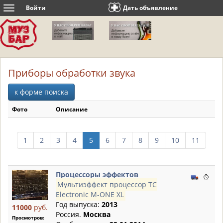
Войти
Дать объявление
Toggle
navigation
Приборы обработки звука
к форме поиска
Фото
Описание
1
2
3
4
5
6
7
8
9
10
11
Процессоры эффектов
Мультиэффект процессор TC
Electronic M-ONE XL
Год выпуска:
2013
11000
руб.
Россия.
Москва
Просмотров: