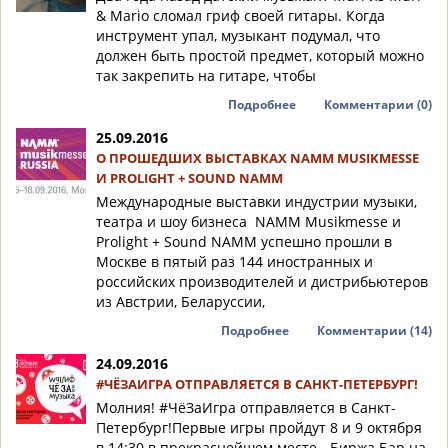
& Mario сломал гриф своей гитары. Когда
инструмент упал, музыкант подумал, что
должен быть простой предмет, который можно
так закрепить на гитаре, чтобы
Подробнее
Комментарии (0)
25.09.2016
О ПРОШЕДШИХ ВЫСТАВКАХ NAMM MUSIKMESSE
И PROLIGHT + SOUND NAMM
Международные выставки индустрии музыки,
театра и шоу бизнеса NAMM Musikmesse и
Prolight + Sound NAMM успешно прошли в
Москве в пятый раз 144 иностранных и
российских производителей и дистрибьютеров
из Австрии, Беларуссии,
Подробнее
Комментарии (14)
24.09.2016
#ЧЁЗАИГРА ОТПРАВЛЯЕТСЯ В САНКТ-ПЕТЕРБУРГ!
Молния! #ЧёЗаИгра отправляется в Санкт-
Петербург!Первые игры пройдут 8 и 9 октября
в 14:30 в прекраснейшем месте - Биржа Бар на