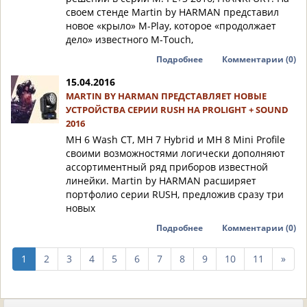
своем стенде Martin by HARMAN представил
новое «крыло» M-Play, которое «продолжает
дело» известного M-Touch,
Подробнее
Комментарии (0)
15.04.2016
MARTIN BY HARMAN ПРЕДСТАВЛЯЕТ НОВЫЕ
УСТРОЙСТВА СЕРИИ RUSH НА PROLIGHT + SOUND
2016
MH 6 Wash CT, MH 7 Hybrid и MH 8 Mini Profile
своими возможностями логически дополняют
ассортиментный ряд приборов известной
линейки. Martin by HARMAN расширяет
портфолио серии RUSH, предложив сразу три
новых
Подробнее
Комментарии (0)
след
1
2
3
4
5
6
7
8
9
10
11
»
10
стр