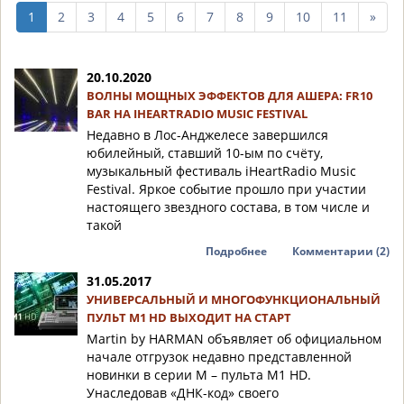
след
1
2
3
4
5
6
7
8
9
10
11
»
10
стр
20.10.2020
ВОЛНЫ МОЩНЫХ ЭФФЕКТОВ ДЛЯ АШЕРА: FR10
BAR НА IHEARTRADIO MUSIC FESTIVAL
Недавно в Лос-Анджелесе завершился
юбилейный, ставший 10-ым по счёту,
музыкальный фестиваль iHeartRadio Music
Festival. Яркое событие прошло при участии
настоящего звездного состава, в том числе и
такой
Подробнее
Комментарии (2)
31.05.2017
УНИВЕРСАЛЬНЫЙ И МНОГОФУНКЦИОНАЛЬНЫЙ
ПУЛЬТ M1 HD ВЫХОДИТ НА СТАРТ
Martin by HARMAN объявляет об официальном
начале отгрузок недавно представленной
новинки в серии M – пульта M1 HD.
Унаследовав «ДНК-код» своего