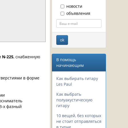
новости
объявления
м
N-225
, снабженную
В помощь
начинающим
тверстиями в форме
Как выбирать гитару
Les Paul
Как выбрать
ами
полуакустическую
косниматель
гитару
 3-х фазный
10 вещей, без которых
не стоит отправляться
в турне