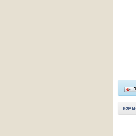
П
Комме