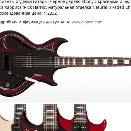
рианты отделки гитары: черное дерево Ebony с красными и бе
ка Харриса (Rick Harris), натуральная отделка Natural и Faded Ch
комендованная цена: $ 2332
одробная информация доступна на
www.gibson.com