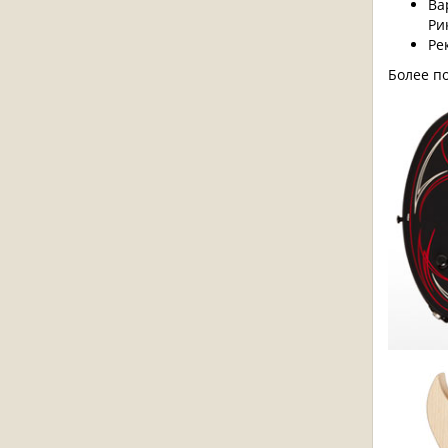
Ва
Ри
Ре
Более п