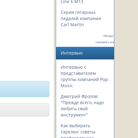
Line 6 M13
Серия гитарных
педалей компании
Carl Martin
"Обзоры"
смотреть все
Интервью
Интервью с
представителем
группы компаний Pop-
Music
Дмитрий Фролов:
"Прежде всего, надо
любить свой
инструмент"
Как выбирать
тарелки: советы
профессионала