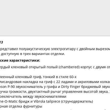
13
редставил полуакустическую электрогитару с двойным вырезо
и доступную в трех вариантах отделки.
ские характеристики:
ердый кленовый открытый полый (chambered) корпус с двумя о
леенный кленовый гриф, тонкий в стиле 60-х
лисандровая накладка на гриф с 22 ладами и акриловыми колк
bson P-90 звукосниматель у грифа и Dirty Finger бриджевый зву
ручка громкости, двухтактный рычаг управления высотой звука,
реключатель между звукоснимателями
ne-O-Matic бридж и Vibrola tailpiece (струнодержатель)
рная отделка фурнитуры