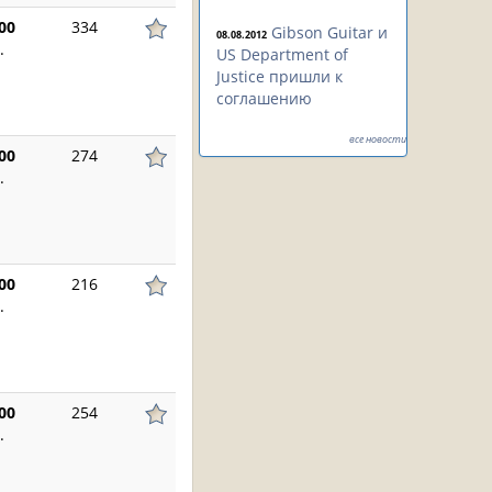
00
334
Gibson Guitar и
08.08.2012
.
US Department of
Justice пришли к
соглашению
все новости
00
274
.
00
216
.
00
254
.