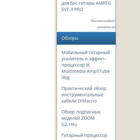
для бас-гитары AMPEG
SVT-3 PRO
"Описание моделей"
смотреть все
Обзоры
Мобильный гитарный
усилитель и эффект–
процессор IK
Multimedia AmpliTube
iRig
Практический обзор:
инструментальные
кабели DiMarzio
Обзор подписных
моделей ZOOM
G2.1Nu
Гитарный процессор