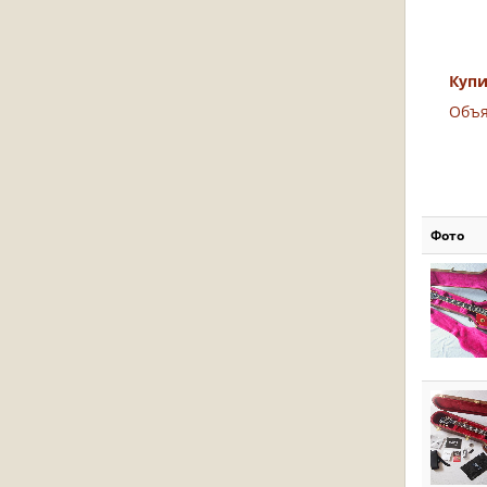
Куп
Объя
Фото