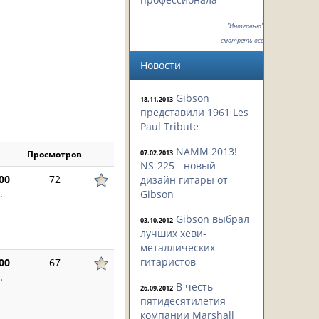
"Интервью"
смотреть все
Новости
Gibson
18.11.2013
представили 1961 Les
Paul Tribute
NAMM 2013!
Просмотров
07.02.2013
NS-225 - новый
00
72
дизайн гитары от
.
Gibson
Gibson выбрал
03.10.2012
лучших хеви-
металлических
гитаристов
00
67
.
В честь
26.09.2012
пятидесятилетия
компании Marshall