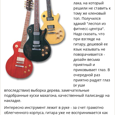
лака, на который
решили не ставить к
тому же кленовый
топ. Получился
эдакий "леспол из
фитнесс-центра".
Надо сказать, что
при взгляде на
гитару, дешевой ее
язык называть не
поворачивается -
дизайн весьма
приятный и
приковывает глаз. В
очередной раз
приятно радует глаз
(и уши
впоследствии) выборка дерева, замечательные
подобранные куски махагона, качественный палисандр на
накладке.
Интересно инструмент лежит в руке - за счет грамотно
облегченного корпуса, гитара уже не воспринимается как