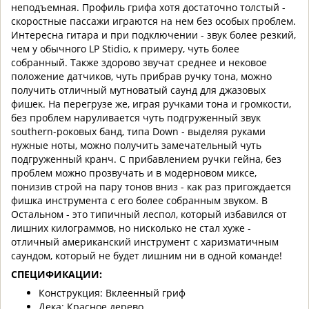
неподъемная. Профиль грифа хотя достаточно толстый -
скоростные пассажи играются на нем без особых проблем.
Интересна гитара и при подключении - звук более резкий,
чем у обычного LP Stidio, к примеру, чуть более
собранный. Также здорово звучат среднее и нековое
положение датчиков, чуть прибрав ручку тона, можно
получить отличный мутноватый саунд для джазовых
фишек. На перегрузе же, играя ручками тона и громкости,
без проблем наруливается чуть подгруженный звук
southern-роковых банд, типа Down - выделяя руками
нужные ноты, можно получить замечательный чуть
подгруженный кранч. С прибавлением ручки гейна, без
проблем можно прозвучать и в модерновом миксе,
понизив строй на пару тонов вниз - как раз пригождается
фишка инструмента с его более собранным звуком. В
Остальном - это типичный леспол, который избавился от
лишних килограммов, но нисколько не стал хуже -
отличный американский инструмент с харизматичным
саундом, который не будет лишним ни в одной команде!
СПЕЦИФИКАЦИИ:
Конструкция: Вклеенный гриф
Дека: Красное дерево