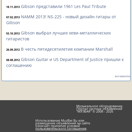
Gibson представили 1961 Les Paul Tribute
18.11.2013
NAMM 2013! NS-225 - новый дизайн гитары от
07.02.2013
Gibson
Gibson выбрал лучших хеви-металлических
03.10.2012
гитаристов
В честь пятидесятилетия компании Marshall
26.09.2012
Gibson Guitar и US Department of Justice пришли к
08.08.2012
соглашению
все новости
Музыкальное оборудование.
Портал частных объявлений
"МУЗБАR" © 2008 - 2026
Использование MuzBar.Ru или
размещение объявлений на сайте
означает принятие условий
пользовательского соглашения
.