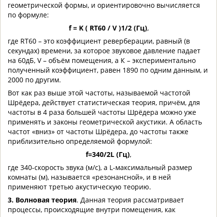
геометрической формы, и ориентировочно вычисляется
по формуле:
f = K ( RT60 / V )1/2 (Гц)
,
где RT60 – это коэффициент реверберации, равный (в
секундах) времени, за которое звуковое давление падает
на 60дБ, V – объём помещения, а К – экспериментально
полученный коэффициент, равен 1890 по одним данным, и
2000 по другим.
Вот как раз выше этой частоты, называемой частотой
Шрёдера, действует статистическая теория, причём, для
частоты в 4 раза большей частоты Шрёдера можно уже
применять и законы геометрической акустики. А область
частот «вниз» от частоты Шрёдера, до частоты также
приблизительно определяемой формулой:
f=340/2L (Гц)
,
где 340-скорость звука (м/с), а L-максимальный размер
комнаты (м), называется «резонансной», и в ней
применяют третью акустическую теорию.
3. Волновая теория
. Данная теория рассматривает
процессы, происходящие внутри помещения, как