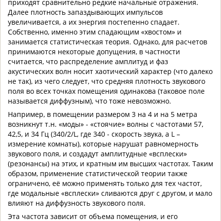
приходят сравнительно редкие начальные отражения.
Далее плотность запаздывающих импульсов
увеличивается, а их энергия постепенно спадает.
Собственно, именно этим спадающим «хвостом» и
занимается статистическая теория. Однако, для расчетов
принимаются некоторые допущения, в частности
считается, что распределение амплитуд и фаз
акустических волн носит хаотический характер (что далеко
не так), из чего следует, что средняя плотность звукового
поля во всех точках помещения одинакова (таковое поле
называется диффузным), что тоже невозможно.
Например, в помещении размером 3 на 4 и на 5 метра
возникнут т.н. «моды» - «стоячие» волны с частотами 57,
42,5, и 34 Гц (340/2/L, где 340 - скорость звука, а L –
измерение комнаты), которые нарушат равномерность
звукового поля, и создадут амплитудные «всплески»
(резонансы) на этих, и кратным им высших частотах. Таким
образом, применение статистической теории также
ограничено, её можно применять только для тех частот,
где модальные «всплески» сливаются друг с другом, и мало
влияют на диффузность звукового поля.
Эта частота зависит от объема помещения, и его