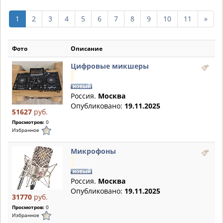
след
1
2
3
4
5
6
7
8
9
10
11
»
10
стр
Фото
Описание
Цифровые микшеры
Россия.
Москва
Опубликовано:
19.11.2025
51627
руб.
Просмотров:
0
Избранное
Микрофоны
Россия.
Москва
Опубликовано:
19.11.2025
31770
руб.
Просмотров:
0
Избранное