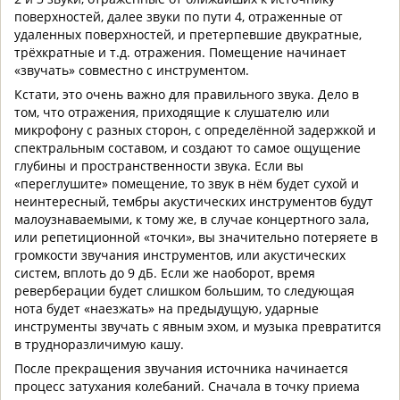
поверхностей, далее звуки по пути 4, отраженные от
удаленных поверхностей, и претерпевшие двукратные,
трёхкратные и т.д. отражения. Помещение начинает
«звучать» совместно с инструментом.
Кстати, это очень важно для правильного звука. Дело в
том, что отражения, приходящие к слушателю или
микрофону с разных сторон, с определённой задержкой и
спектральным составом, и создают то самое ощущение
глубины и пространственности звука. Если вы
«переглушите» помещение, то звук в нём будет сухой и
неинтересный, тембры акустических инструментов будут
малоузнаваемыми, к тому же, в случае концертного зала,
или репетиционной «точки», вы значительно потеряете в
громкости звучания инструментов, или акустических
систем, вплоть до 9 дБ. Если же наоборот, время
реверберации будет слишком большим, то следующая
нота будет «наезжать» на предыдущую, ударные
инструменты звучать с явным эхом, и музыка превратится
в трудноразличимую кашу.
После прекращения звучания источника начинается
процесс затухания колебаний. Сначала в точку приема