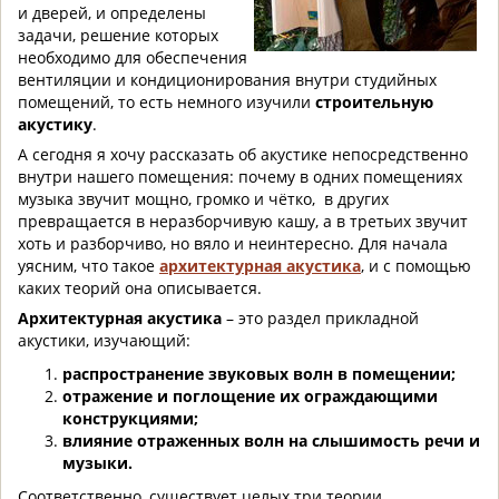
и дверей, и определены
задачи, решение которых
необходимо для обеспечения
вентиляции и кондиционирования внутри студийных
помещений, то есть немного изучили
строительную
акустику
.
А сегодня я хочу рассказать об акустике непосредственно
внутри нашего помещения: почему в одних помещениях
музыка звучит мощно, громко и чётко, в других
превращается в неразборчивую кашу, а в третьих звучит
хоть и разборчиво, но вяло и неинтересно. Для начала
уясним, что такое
архитектурная акустика
, и с помощью
каких теорий она описывается.
Архитектурная акустика
– это раздел прикладной
акустики, изучающий:
распространение звуковых волн в помещении;
отражение и поглощение их ограждающими
конструкциями;
влияние отраженных волн на слышимость речи и
музыки.
Соответственно, существует целых три теории,