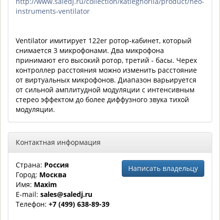
http://www.saledj.ru/collection/katieghoriia/product/neo-
instruments-ventilator
Ventilator имитирует 122er ротор-кабинет, который
снимается 3 микрофонами. Два микрофона
принимают его высокий ротор, третий - басы. Черех
контроллер расстояния можно изменить расстояние
от виртуальных микрофонов. Диапазон варьируется
от сильной амплитудной модуляции с интенсивным
стерео эффектом до более диффузного звука тихой
модуляции.
Контактная информация
Страна:
Россия
Написать владельцу
Город:
Москва
Имя:
Maxim
E-mail:
sales@saledj.ru
Телефон:
+7 (499) 638-89-39