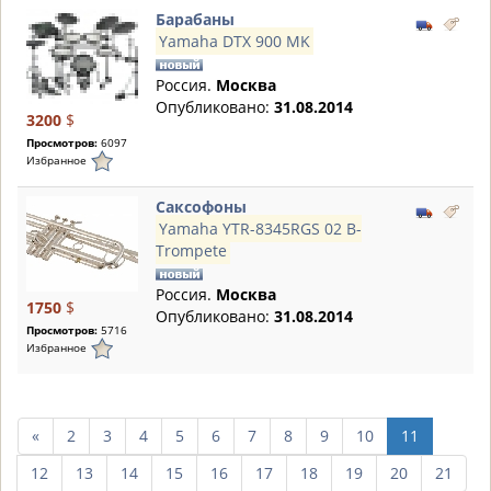
Барабаны
Yamaha DTX 900 MK
Россия.
Москва
Опубликовано:
31.08.2014
3200
$
Просмотров:
6097
Избранное
Саксофоны
Yamaha YTR-8345RGS 02 B-
Trompete
Россия.
Москва
1750
$
Опубликовано:
31.08.2014
Просмотров:
5716
Избранное
пред.
«
2
3
4
5
6
7
8
9
10
11
10
12
13
14
15
16
17
18
19
20
21
страниц