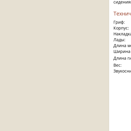
сидения
Технич
Гриф:
Корпус:
Накладка
Лады:
Длина м
Ширина 
Длина г
Вес:
Звукосн