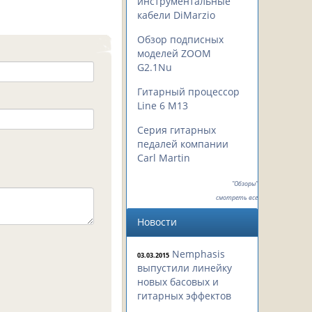
инструментальные
кабели DiMarzio
Обзор подписных
моделей ZOOM
G2.1Nu
Гитарный процессор
Line 6 M13
Серия гитарных
педалей компании
Carl Martin
"Обзоры"
смотреть все
Новости
Nemphasis
03.03.2015
выпустили линейку
новых басовых и
гитарных эффектов