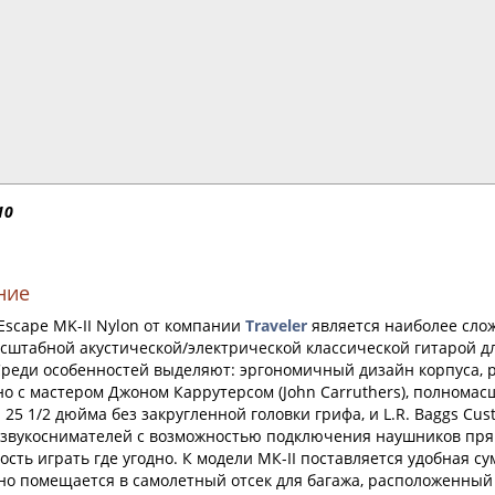
10
ние
scape MK-II Nylon
от компании
Traveler
является
наиболее сло
сштабной акустической/электрической классической гитарой д
Среди особенностей выделяют: эргономичный дизайн корпуса,
но с мастером Джоном Каррутерсом (John Carruthers), полнома
25 1/2 дюйма без закругленной головки грифа, и L.R. Baggs Cus
 звукоснимателей с возможностью подключения наушников прямо
сть играть где угодно. К модели МК-II поставляется удобная су
но помещается в самолетный отсек для багажа, расположенный