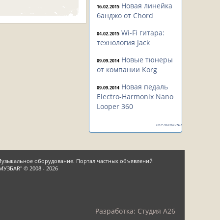
Новая линейка
16.02.2015
банджо от Chord
Wi-Fi гитара:
04.02.2015
технология Jack
Новые тюнеры
09.09.2014
от компании Korg
Новая педаль
09.09.2014
Electro-Harmonix Nano
Looper 360
все новости
узыкальное оборудование. Портал частных объявлений
МУЗБАR" © 2008 - 2026
Разработка:
Студия A26