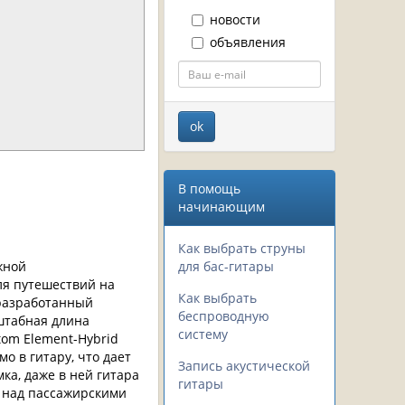
новости
объявления
В помощь
начинающим
Как выбрать струны
жной
для бас-гитары
ля путешествий на
Как выбрать
 разработанный
беспроводную
сштабная длина
систему
tom Element-Hybrid
 в гитару, что дает
Запись акустической
мка, даже в ней гитара
гитары
 над пассажирскими