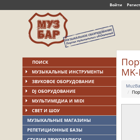
Войти
Регис
Пор
ПОИСК
MK-I
МУЗЫКАЛЬНЫЕ ИНСТРУМЕНТЫ
ЗВУКОВОЕ ОБОРУДОВАНИЕ
MuzBa
DJ ОБОРУДОВАНИЕ
Пор
МУЛЬТИМЕДИА И MIDI
СВЕТ И ШОУ
МУЗЫКАЛЬНЫЕ МАГАЗИНЫ
РЕПЕТИЦИОННЫЕ БАЗЫ
СТУДИИ ЗВУКОЗАПИСИ