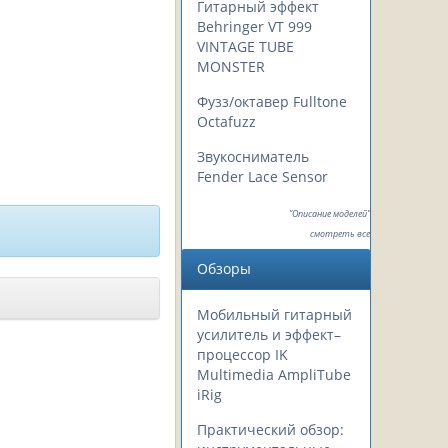
Гитарный эффект
Behringer VT 999
VINTAGE TUBE
MONSTER
Фузз/октавер Fulltone
Octafuzz
Звукосниматель
Fender Lace Sensor
"Описание моделей"
смотреть все
Обзоры
Мобильный гитарный
усилитель и эффект–
процессор IK
Multimedia AmpliTube
iRig
Практический обзор: