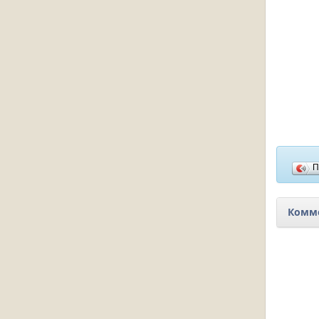
П
Комме