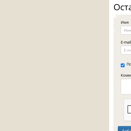
Ост
Имя
E-mail
По
Комме