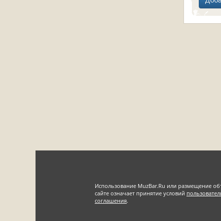
Использование MuzBar.Ru или размещение об
сайте означает принятие условий
пользовател
соглашения
.