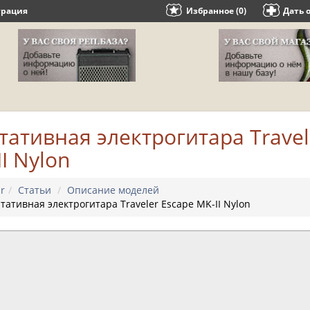
трация
Избранное (0)
Дать 
тативная электрогитара Travel
I Nylon
r
Статьи
Описание моделей
тативная электрогитара Traveler Escape MK-II Nylon