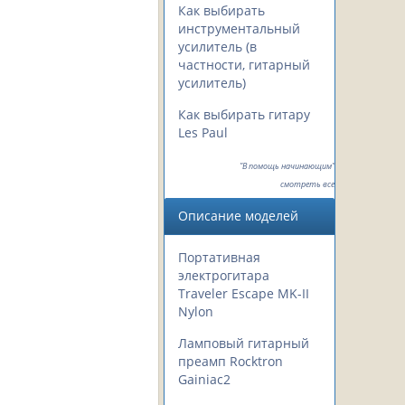
Как выбирать
инструментальный
усилитель (в
частности, гитарный
усилитель)
Как выбирать гитару
Les Paul
"В помощь начинающим"
смотреть все
Описание моделей
Портативная
электрогитара
Traveler Escape MK-II
Nylon
Ламповый гитарный
преамп Rocktron
Gainiac2