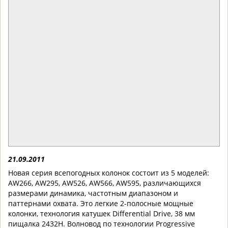
21.09.2011
Новая серия всепогодных колонок состоит из 5 моделей:
AW266, AW295, AW526, AW566, AW595, различающихся
размерами динамика, частотным диапазоном и
паттернами охвата. Это легкие 2-полосные мощные
колонки, технология катушек
Differential Drive,
38 мм
пищалка
2432H
. Волновод по технологии
Progressive