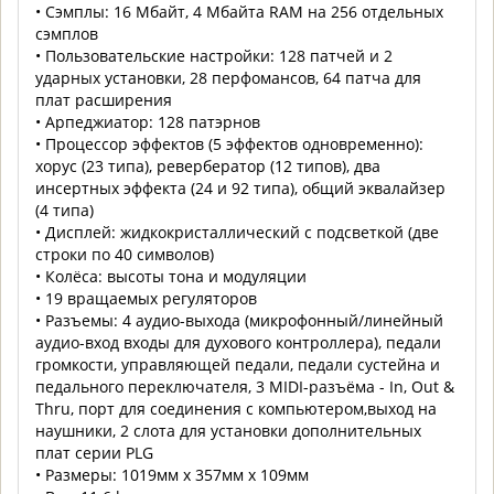
• Сэмплы: 16 Мбайт, 4 Мбайта RAM на 256 отдельных
сэмплов
• Пользовательские настройки: 128 патчей и 2
ударных установки, 28 перфомансов, 64 патча для
плат расширения
• Арпеджиатор: 128 патэрнов
• Процессор эффектов (5 эффектов одновременно):
хорус (23 типа), ревербератор (12 типов), два
инсертных эффекта (24 и 92 типа), общий эквалайзер
(4 типа)
• Дисплей: жидкокристаллический с подсветкой (две
строки по 40 символов)
• Колёса: высоты тона и модуляции
• 19 вращаемых регуляторов
• Разъемы: 4 аудио-выхода (микрофонный/линейный
аудио-вход входы для духового контроллера), педали
громкости, управляющей педали, педали сустейна и
педального переключателя, 3 MIDI-разъёма - In, Out &
Thru, порт для соединения с компьютером,выход на
наушники, 2 слота для установки дополнительных
плат серии PLG
• Размеры: 1019мм x 357мм x 109мм