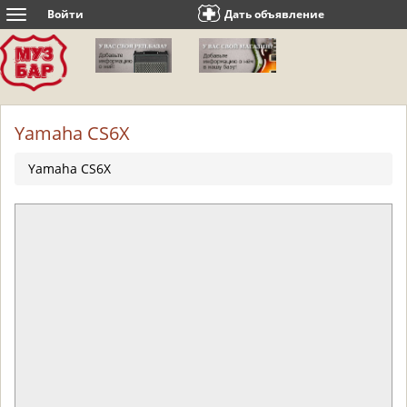
Войти
Дать объявление
Toggle
navigation
Yamaha CS6X
Yamaha CS6X