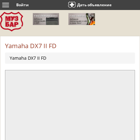
Войти
Дать объявление
Toggle
navigation
Yamaha DX7 II FD
Yamaha DX7 II FD