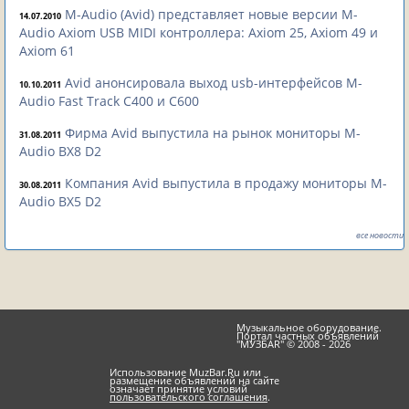
M-Audio (Avid) представляет новые версии M-
14.07.2010
Audio Axiom USB MIDI контроллера: Axiom 25, Axiom 49 и
Axiom 61
Avid анонсировала выход usb-интерфейсов M-
10.10.2011
Audio Fast Track C400 и C600
Фирма Avid выпустила на рынок мониторы M-
31.08.2011
Audio BX8 D2
Компания Avid выпустила в продажу мониторы M-
30.08.2011
Audio BX5 D2
все новости
Музыкальное оборудование.
Портал частных объявлений
"МУЗБАR" © 2008 - 2026
Использование MuzBar.Ru или
размещение объявлений на сайте
означает принятие условий
пользовательского соглашения
.