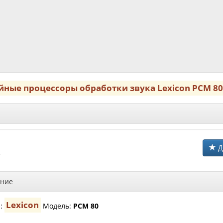
йные процессоры обработки звука Lexicon PCM 8
Д
$
ние
Lexicon
а:
Модель:
PCM 80