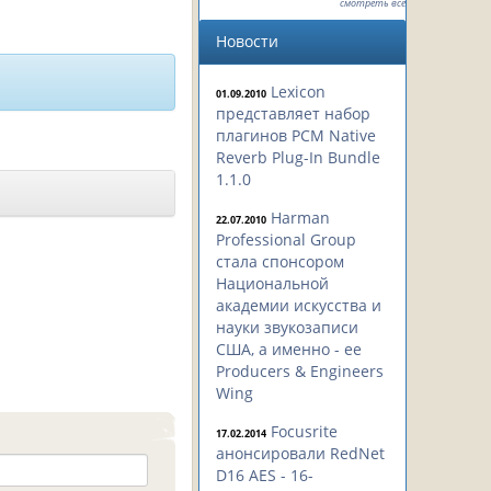
смотреть все
Новости
Lexicon
01.09.2010
представляет набор
плагинов PCM Native
Reverb Plug-In Bundle
1.1.0
Harman
22.07.2010
Professional Group
стала спонсором
Национальной
академии искусства и
науки звукозаписи
США, а именно - ее
Producers & Engineers
Wing
Focusrite
17.02.2014
анонсировали RedNet
D16 AES - 16-