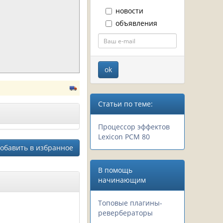
новости
объявления
0
Статьи по теме:
Процессор эффектов
Lexicon PCM 80
обавить в избранное
В помощь
начинающим
Топовые плагины-
ревербераторы