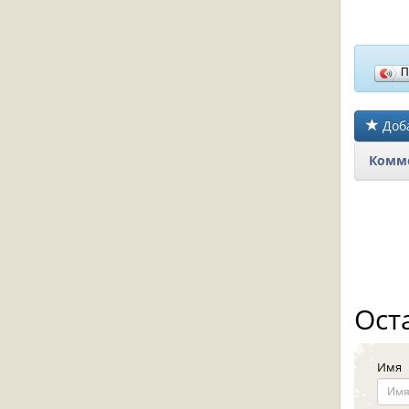
П
Доба
Комме
Ост
Имя