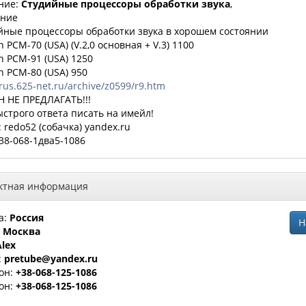
ние:
Студийные процессоры обработки звука
,
ние
йные процессоры обработки звука в хорошем состоянии
n PCM-70 (USA) (V.2,0 основная + V.3) 1100
n PCM-91 (USA) 1250
n PCM-80 (USA) 950
/rus.625-net.ru/archive/z0599/r9.htm
 НЕ ПРЕДЛАГАТЬ!!!
ыстрого ответа писать на имейл!
: redo52 (собачка) yandex.ru
+38-068-1два5-1086
ктная информация
а:
Россия
Н
:
Москва
Alex
:
pretube@yandex.ru
он:
+38-068-125-1086
он:
+38-068-125-1086