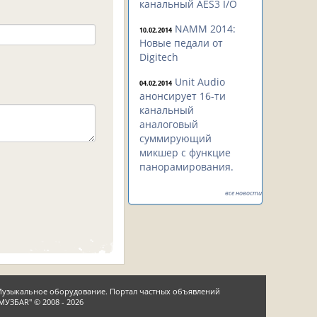
канальный AES3 I/O
NAMM 2014:
10.02.2014
Новые педали от
Digitech
Unit Audio
04.02.2014
анонсирует 16-ти
канальный
аналоговый
суммирующий
микшер с функцие
панорамирования.
все новости
узыкальное оборудование. Портал частных объявлений
МУЗБАR" © 2008 - 2026