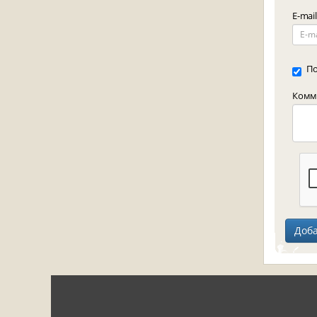
E-mail
По
Комме