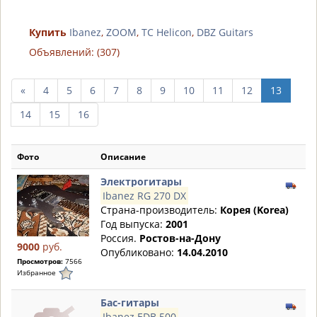
Купить
Ibanez
,
ZOOM
,
TC Helicon
,
DBZ Guitars
Объявлений: (307)
пред.
«
4
5
6
7
8
9
10
11
12
13
10
14
15
16
страниц
Фото
Описание
Электрогитары
Ibanez RG 270 DX
Страна-производитель:
Корея (Korea)
Год выпуска:
2001
Россия.
Ростов-на-Дону
9000
руб.
Опубликовано:
14.04.2010
Просмотров:
7566
Избранное
Бас-гитары
Ibanez EDB 500