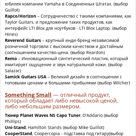
юбилея компании Yamaha в Соединенных Штатах. (выбор
Guillot)
Rapco/Horizon
–
Сотрудничество с такими компаниями, как
Taylor Guitars,
и предложение таких продуктов, как
интерфейс LTI Blox для ноутбуков -
LTI Blox Laptop
.
(выбор
Hines)
Reverend Guitars
–
крупный инди-бренд независимой
розничной торговли с высоким качеством и достойным
соотношением качество-цена.
(выбор Reardon)
Remo
–
Инновационный синтетический пластик, который
имитирует ощущение и звук натуральной кожи.
(выбор
Salazar)
Samick Guitars USA
– Великий дизайн в соотношении с
топовыми ценами и большими прибылями (
выбор Wilcher)
Something Small
— отличный
продукт,
который обладает либо невысокой ценой,
либо небольшим размером
.
Тюнер Planet Waves NS Capo Tuner
, D'Addario (выбор
Phillips)
Uni-Stand
, Hamilton Stands (выбор Mike Guillot)
CooperStand
, Coopercopia - подставка под гитару(выбор