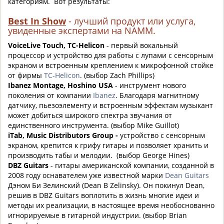
категориям.
Вот результаты:
Best In Show
- лучший продукт или услуга,
увиденные экспертами на NAMM.
VoiceLive Touch, TC-Helicon
- первый вокальный
процессор и устройство для работы с лупами с сенсорным
экраном и встроенным креплением к микрофонной стойке
от фирмы
TC-Helicon
. (выбор Zach Phillips)
Ibanez Montage, Hoshino USA
- инструмент нового
поколения от компании
Ibanez
. Благодаря магнитному
датчику, пьезоэлементу и встроенным эффектам музыкант
может добиться широкого спектра звучания от
единственного инструмента. (выбор Mike Guillot)
iTab, Music Distributors Group -
устройство с сенсорным
экраном, крепится к грифу гитары и позволяет хранить и
производить табы и мелодии.
(выбор George Hines)
DBZ Guitars
- гитары американской компании, созданной в
2008 году оснавателем уже известной марки
Dean Guitars
Дэном Би Зелинский (Dean B Zelinsky). Он покинул Dean,
решив в DBZ Guitars воплотить в жизнь многие идеи и
методы их реализации, в настоящее время необоснованно
игнорируемые в гитарной индустрии. (выбор Brian