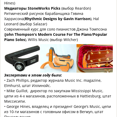
Hines)
Медиаторы StoneWorks Picks
(выбор Reardon)
Ритмический рисунок барабанщика Гэвина
Харрисона(
Rhythmic Designs by Gavin Harrison
), Hal
Leonard (выбор Salazar)
Современный курс для соло пианистов Джона Томпсона
(
John Thompson's Modern Course For The Piano/Popular
Piano Solos
), Willis Music (выбор Wilcher)
Экспертами в этом году были
:
• Zach Phillips, редактор журнала Music Inc. magazine,
Elmhurst,
штат Иллинойс.
• Mike Guillot,
директор по закупкам
Mississippi Music,
цепи из 4-х магазинов, расположенных в Hattiesburg, штат
Миссисипи
.
• George Hines, владелец и президент George’s Music, цепи
из 10-ти магазинов с головным офисом в Berwyn, штат
Пенсильвания.