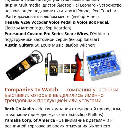
iRig
, IK Multimedia, дистрибьютор Hal Leonard - устройство,
позволяющее подключить гитару к iPhone, iPod Touch и
iPad и джемовать в любом месте. (выбор Hines)
Педаль V256 Vocoder Voice Pedal & Voice Box Pedal
,
Electro-Harmonix (выбор Reardon)
Puresound Custom Pro Series Snare Wires
, D'Addario -
подструнники кастомной серии (выбор Salazar)
Austin Guitars
, St. Louis Music (выбор Wilcher)
Companies To Watch
— компании-участники
выставки, которые выделились именно
трендовыми продукцией или услугами.
Rock On Audio
– Новая компания с недорогой проводным,
in-ear монитором для музыкантов.(выбор Phillips)
Yamaha Corp. of America
– За внимание к деталям и к
розничной торговле во время отмечания 50-летнего