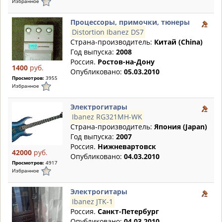
Избранное
Процессоры, примочки, тюнеры
Distortion Ibanez DS7
Страна-производитель:
Китай (China)
Год выпуска:
2008
Россия.
Ростов-на-Дону
1400
руб.
Опубликовано:
05.03.2010
Просмотров:
3955
Избранное
Электрогитары
Ibanez RG321MH-WK
Страна-производитель:
Япония (Japan)
Год выпуска:
2007
Россия.
Нижневартовск
42000
руб.
Опубликовано:
04.03.2010
Просмотров:
4917
Избранное
Электрогитары
Ibanez JTK-1
Россия.
Санкт-Петербург
Опубликовано:
04.03.2010