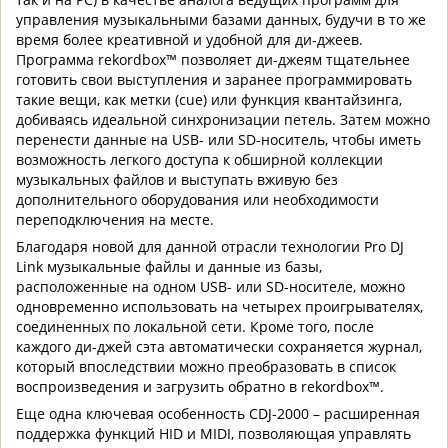
управления музыкальными базами данных, будучи в то же
время более креативной и удобной для ди-джеев.
Программа rekordbox™ позволяет ди-джеям тщательнее
готовить свои выступления и заранее программировать
такие вещи, как метки (cue) или функция квантайзинга,
добиваясь идеальной синхронизации петель. Затем можно
перенести данные на USB- или SD-носитель, чтобы иметь
возможность легкого доступа к обширной коллекции
музыкальных файлов и выступать вживую без
дополнительного оборудования или необходимости
переподключения на месте.
Благодаря новой для данной отрасли технологии Pro DJ
Link музыкальные файлы и данные из базы,
расположенные на одном USB- или SD-носителе, можно
одновременно использовать на четырех проигрывателях,
соединенных по локальной сети. Кроме того, после
каждого ди-джей сэта автоматически сохраняется журнал,
который впоследствии можно преобразовать в список
воспроизведения и загрузить обратно в rekordbox™.
Еще одна ключевая особенность CDJ-2000 – расширенная
поддержка функций HID и MIDI, позволяющая управлять