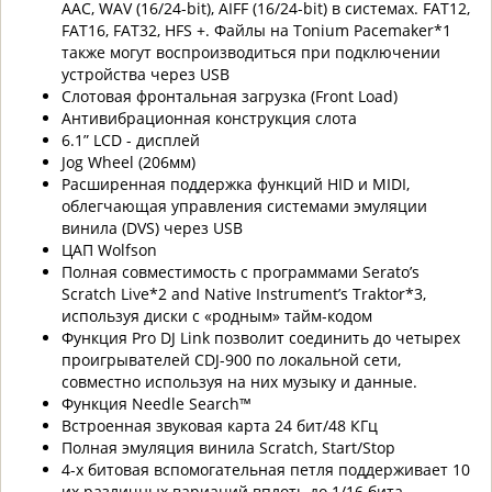
AAC, WAV (16/24-bit), AIFF (16/24-bit) в системах. FAT12,
FAT16, FAT32, HFS +. Файлы на Tonium Pacemaker*1
также могут воспроизводиться при подключении
устройства через USB
Слотовая фронтальная загрузка (Front Load)
Антивибрационная конструкция слота
6.1” LCD - дисплей
Jog Wheel (206мм)
Расширенная поддержка функций HID и MIDI,
облегчающая управления системами эмуляции
винила (DVS) через USB
ЦАП Wolfson
Полная совместимость с программами Serato’s
Scratch Live*2 and Native Instrument’s Traktor*3,
используя диски с «родным» тайм-кодом
Функция Pro DJ Link позволит соединить до четырех
проигрывателей CDJ-900 по локальной сети,
совместно используя на них музыку и данные.
Функция Needle Search™
Встроенная звуковая карта 24 бит/48 КГц
Полная эмуляция винила Scratch, Start/Stop
4-х битовая вспомогательная петля поддерживает 10
их различных вариаций вплоть до 1/16 бита