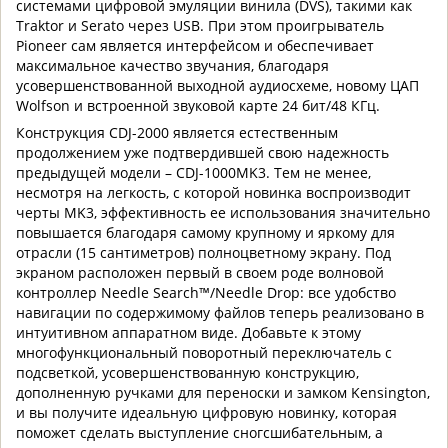
системами цифровой эмуляции винила (DVS), такими как
Traktor и Serato через USB. При этом проигрыватель
Pioneer сам является интерфейсом и обеспечивает
максимальное качество звучания, благодаря
усовершенствованной выходной аудиосхеме, новому ЦАП
Wolfson и встроенной звуковой карте 24 бит/48 КГц.
Конструкция CDJ-2000 является естественным
продолжением уже подтвердившей свою надежность
предыдущей модели – CDJ-1000MK3. Тем не менее,
несмотря на легкость, с которой новинка воспроизводит
черты MK3, эффективность ее использования значительно
повышается благодаря самому крупному и яркому для
отрасли (15 сантиметров) полноцветному экрану. Под
экраном расположен первый в своем роде волновой
контроллер Needle Search™/Needle Drop: все удобство
навигации по содержимому файлов теперь реализовано в
интуитивном аппаратном виде. Добавьте к этому
многофункциональный поворотный переключатель с
подсветкой, усовершенствованную конструкцию,
дополненную ручками для переноски и замком Kensington,
и вы получите идеальную цифровую новинку, которая
поможет сделать выступление сногсшибательным, а