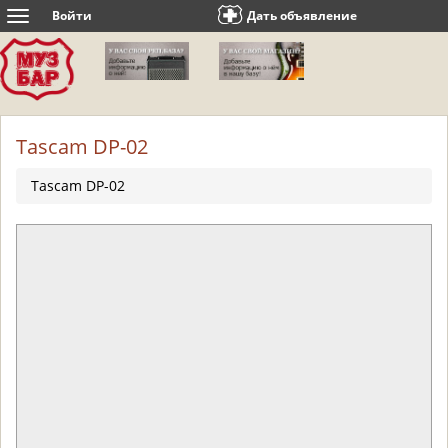
Войти
Дать объявление
Toggle
navigation
Tascam DP-02
Tascam DP-02