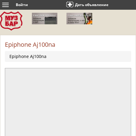
Войти
Дать объявление
Toggle
navigation
Epiphone Aj100na
Epiphone Aj100na