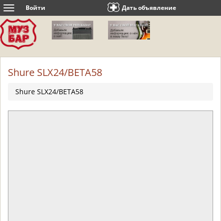
Войти
Дать объявление
Toggle
navigation
Shure SLX24/BETA58
Shure SLX24/BETA58