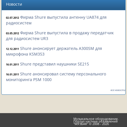
Новости
Фирма Shure выпустила антенну UA874 для
02.07.2012
радиосистем
Фирма Shure выпустила в продажу передатчик
03.05.2012
для радиосистем UR3
Shure анонсирует держатель A300SM для
12.12.2011
микрофона KSM353
Shure представил наушники SE215
16.01.2011
Shure анонсировал систему персонального
16.01.2011
мониторинга PSM 1000
все новости
Музыкальное оборудование.
Портал частных объявлений
"МУЗБАR" © 2008 - 2026