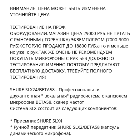
ВНИМАНИЕ- ЦЕНА МОЖЕТ БЫТЬ ИЗМЕНЕНА -
УТОЧНЯЙТЕ ЦЕНУ.
ТЕСТИРОВАНИЕ НА ПРОФ.
ОБОРУДОВАНИИ.МАГАЗИН.ЦЕНА 29000 РУБ.НЕ ПУТАТЬ
С РЫНОЧНЫМ ( ГОРБУШКА) ЭКЗЕМПЛЯРОМ (7000-9000
РУБ)КОТОРУЮ ПРОДАЮТ ДО 18800 РУБ.a то и меньше
но уже с рук.ТАК ЖЕ ОЧЕНЬ НЕ РЕКОМЕНДУЕМ
ПОКУПАТЬ МИКРОФОНЫ С РУК БЕЗ ДОЛЖНОГО
ТЕСТИРОВАНИЯ.ИМЕННО ПОЭТОМУ ПРЕДЛАГАЮТ
БЕСПЛАТНУЮ ДОСТАВКУ. ТРЕБУЙТЕ ПОЛНОГО
ТЕСТИРОВАНИЯ!
SHURE SLX24/BETA58 - Профессиональная
двухантенная " вокальная" радиосистема с капсюлем
микрофона BETA58, сканер частот
Система SLX состоит из следующих компонентов:
* Приемник SHURE SLX4
* Ручной передатчик SHURE SLX2/BETA58 (капсуль
динамического микрофона).