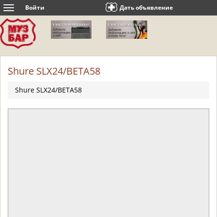
Войти
Дать объявление
Toggle
navigation
Shure SLX24/BETA58
Shure SLX24/BETA58