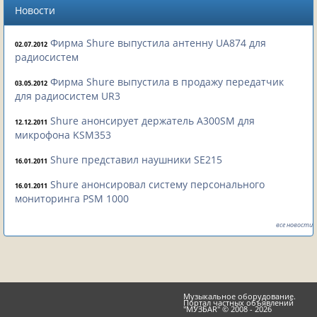
Новости
Фирма Shure выпустила антенну UA874 для
02.07.2012
радиосистем
Фирма Shure выпустила в продажу передатчик
03.05.2012
для радиосистем UR3
Shure анонсирует держатель A300SM для
12.12.2011
микрофона KSM353
Shure представил наушники SE215
16.01.2011
Shure анонсировал систему персонального
16.01.2011
мониторинга PSM 1000
все новости
Музыкальное оборудование.
Портал частных объявлений
"МУЗБАR" © 2008 - 2026