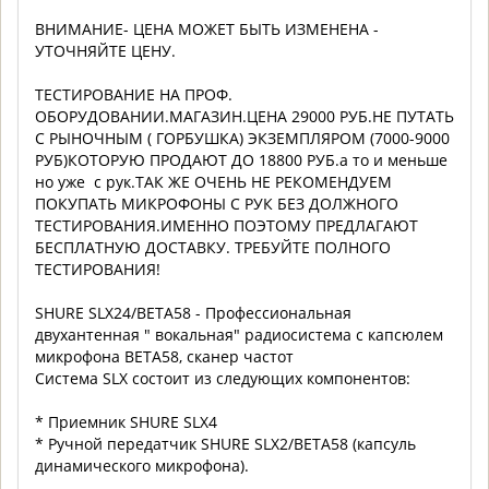
ВНИМАНИЕ- ЦЕНА МОЖЕТ БЫТЬ ИЗМЕНЕНА -
УТОЧНЯЙТЕ ЦЕНУ.
ТЕСТИРОВАНИЕ НА ПРОФ.
ОБОРУДОВАНИИ.МАГАЗИН.ЦЕНА 29000 РУБ.НЕ ПУТАТЬ
С РЫНОЧНЫМ ( ГОРБУШКА) ЭКЗЕМПЛЯРОМ (7000-9000
РУБ)КОТОРУЮ ПРОДАЮТ ДО 18800 РУБ.a то и меньше
но уже с рук.ТАК ЖЕ ОЧЕНЬ НЕ РЕКОМЕНДУЕМ
ПОКУПАТЬ МИКРОФОНЫ С РУК БЕЗ ДОЛЖНОГО
ТЕСТИРОВАНИЯ.ИМЕННО ПОЭТОМУ ПРЕДЛАГАЮТ
БЕСПЛАТНУЮ ДОСТАВКУ. ТРЕБУЙТЕ ПОЛНОГО
ТЕСТИРОВАНИЯ!
SHURE SLX24/BETA58 - Профессиональная
двухантенная " вокальная" радиосистема с капсюлем
микрофона BETA58, сканер частот
Система SLX состоит из следующих компонентов:
* Приемник SHURE SLX4
* Ручной передатчик SHURE SLX2/BETA58 (капсуль
динамического микрофона).