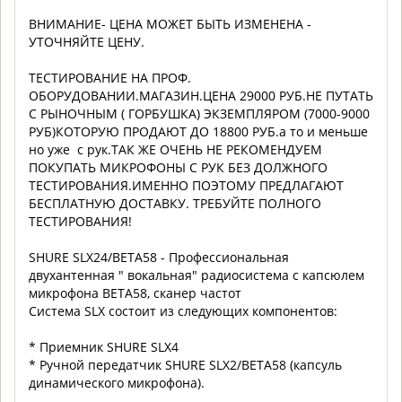
ВНИМАНИЕ- ЦЕНА МОЖЕТ БЫТЬ ИЗМЕНЕНА -
УТОЧНЯЙТЕ ЦЕНУ.
ТЕСТИРОВАНИЕ НА ПРОФ.
ОБОРУДОВАНИИ.МАГАЗИН.ЦЕНА 29000 РУБ.НЕ ПУТАТЬ
С РЫНОЧНЫМ ( ГОРБУШКА) ЭКЗЕМПЛЯРОМ (7000-9000
РУБ)КОТОРУЮ ПРОДАЮТ ДО 18800 РУБ.a то и меньше
но уже с рук.ТАК ЖЕ ОЧЕНЬ НЕ РЕКОМЕНДУЕМ
ПОКУПАТЬ МИКРОФОНЫ С РУК БЕЗ ДОЛЖНОГО
ТЕСТИРОВАНИЯ.ИМЕННО ПОЭТОМУ ПРЕДЛАГАЮТ
БЕСПЛАТНУЮ ДОСТАВКУ. ТРЕБУЙТЕ ПОЛНОГО
ТЕСТИРОВАНИЯ!
SHURE SLX24/BETA58 - Профессиональная
двухантенная " вокальная" радиосистема с капсюлем
микрофона BETA58, сканер частот
Система SLX состоит из следующих компонентов:
* Приемник SHURE SLX4
* Ручной передатчик SHURE SLX2/BETA58 (капсуль
динамического микрофона).