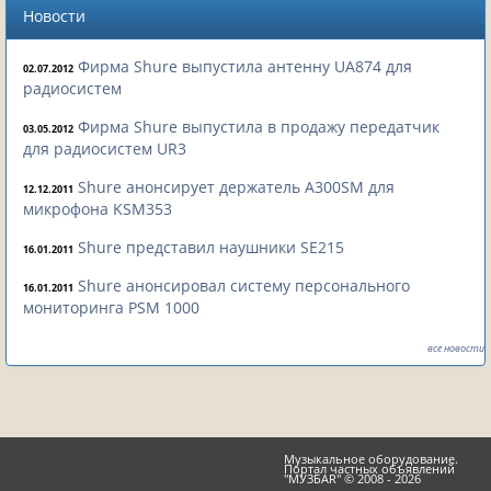
Новости
Фирма Shure выпустила антенну UA874 для
02.07.2012
радиосистем
Фирма Shure выпустила в продажу передатчик
03.05.2012
для радиосистем UR3
Shure анонсирует держатель A300SM для
12.12.2011
микрофона KSM353
Shure представил наушники SE215
16.01.2011
Shure анонсировал систему персонального
16.01.2011
мониторинга PSM 1000
все новости
Музыкальное оборудование.
Портал частных объявлений
"МУЗБАR" © 2008 - 2026