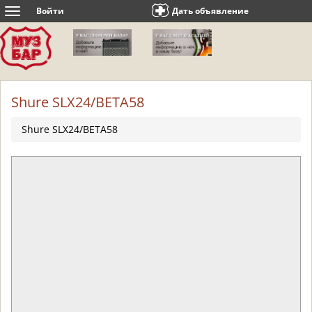
Войти
Дать объявление
Toggle
navigation
Shure SLX24/BETA58
Shure SLX24/BETA58