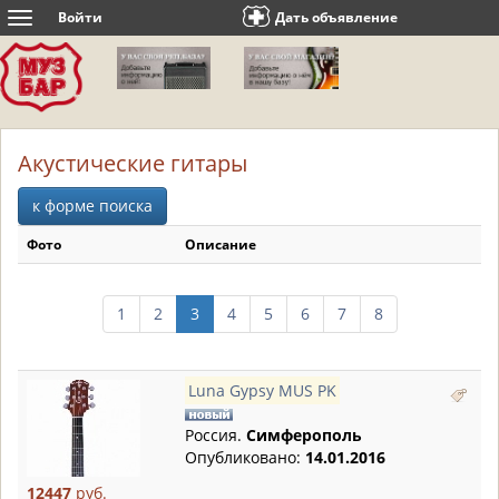
Войти
Дать объявление
Toggle
navigation
Акустические гитары
к форме поиска
Фото
Описание
1
2
3
4
5
6
7
8
Luna Gypsy MUS PK
Россия.
Симферополь
Опубликовано:
14.01.2016
12447
руб.