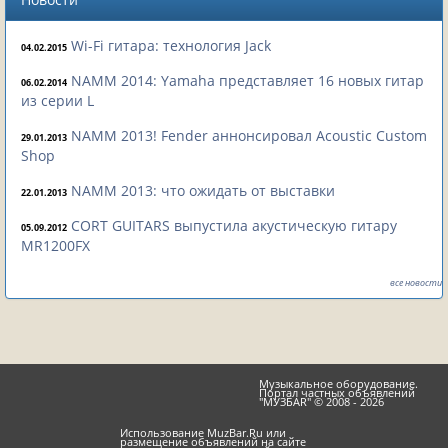
Wi-Fi гитара: технология Jack
04.02.2015
NAMM 2014: Yamaha представляет 16 новых гитар
06.02.2014
из серии L
NAMM 2013! Fender аннонсировал Acoustic Custom
29.01.2013
Shop
NAMM 2013: что ожидать от выставки
22.01.2013
CORT GUITARS выпустила акустическую гитару
05.09.2012
MR1200FX
все новости
Музыкальное оборудование.
Портал частных объявлений
"МУЗБАR" © 2008 - 2026
Использование MuzBar.Ru или
размещение объявлений на сайте