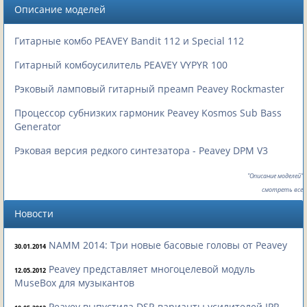
Описание моделей
Гитарные комбо PEAVEY Bandit 112 и Special 112
Гитарный комбоусилитель PEAVEY VYPYR 100
Рэковый ламповый гитарный преамп Peavey Rockmaster
Процессор субнизких гармоник Peavey Kosmos Sub Bass
Generator
Рэковая версия редкого синтезатора - Peavey DPM V3
"Описание моделей"
смотреть все
Новости
NAMM 2014: Три новые басовые головы от Peavey
30.01.2014
Peavey представляет многоцелевой модуль
12.05.2012
MuseBox для музыкантов
Peavey выпустила DSP-варианты усилителей IPR