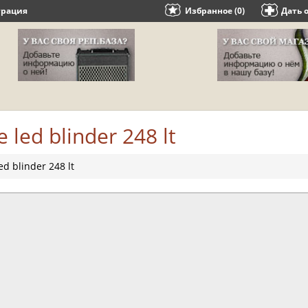
трация
Избранное (0)
Дать 
 led blinder 248 lt
ed blinder 248 lt