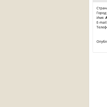
Стран
Город
Имя:
E-mail
Телеф
Опубл