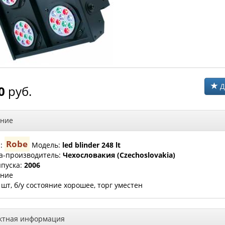
Д
0
руб.
ние
Robe
а:
Модель:
led blinder 248 lt
а-производитель:
Чехословакия (Czechoslovakia)
ыпуска:
2006
ние
 шт, б/у состояние хорошее, торг уместен
ктная информация