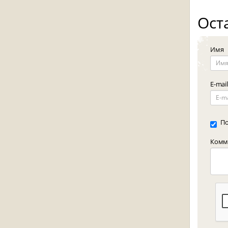
Ост
Имя
E-mail
По
Комме