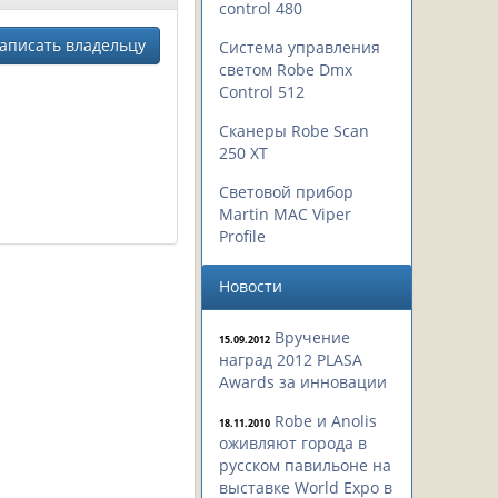
control 480
аписать владельцу
Система управления
светом Robe Dmx
Control 512
Сканеры Robe Scan
250 XT
Световой прибор
Martin MAC Viper
Profile
Новости
Вручение
15.09.2012
наград 2012 PLASA
Awards за инновации
Robe и Anolis
18.11.2010
оживляют города в
русском павильоне на
выставке World Expo в