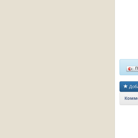
П
Доба
Комме