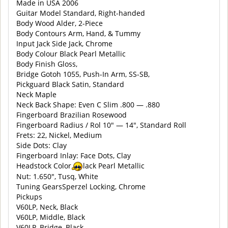
Made in USA 2006
Guitar Model Standard, Right-handed
Body Wood Alder, 2-Piece
Body Contours Arm, Hand, & Tummy
Input Jack Side Jack, Chrome
Body Colour Black Pearl Metallic
Body Finish Gloss,
Bridge Gotoh 1055, Push-In Arm, SS-SB,
Pickguard Black Satin, Standard
Neck Maple
Neck Back Shape: Even C Slim .800 — .880
Fingerboard Brazilian Rosewood
Fingerboard Radius / Rol 10″ — 14″, Standard Roll
Frets: 22, Nickel, Medium
Side Dots: Clay
Fingerboard Inlay: Face Dots, Clay
Headstock Color
lack Pearl Metallic
Nut: 1.650″, Tusq, White
Tuning GearsSperzel Locking, Chrome
Pickups
V60LP, Neck, Black
V60LP, Middle, Black
V60LP, Bridge, Black