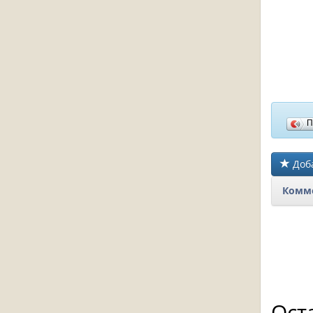
П
Доба
Комме
Ост