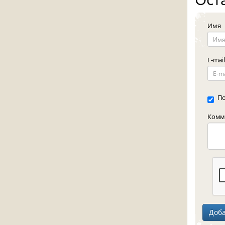
Имя
E-mail
По
Комме