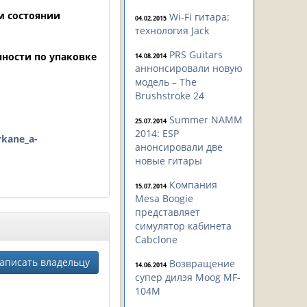
м состоянии
Wi-Fi гитара:
04.02.2015
технология Jack
PRS Guitars
ности по упаковке
14.08.2014
аннонсировали новую
модель – The
Brushstroke 24
Summer NAMM
25.07.2014
2014: ESP
rkane_a-
анонсировали две
новые гитары
Компания
15.07.2014
Mesa Boogie
представляет
симулятор кабинета
Cabclone
аписать владельцу
Возвращение
14.06.2014
супер дилэя Moog MF-
104M