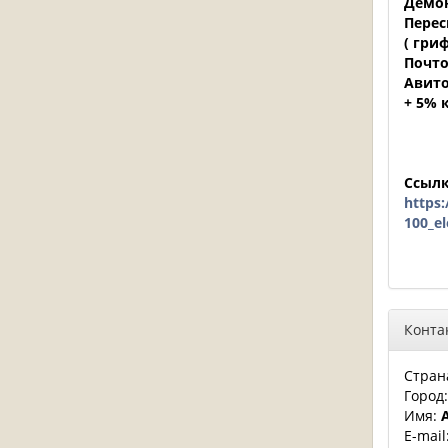
Демон
Перес
( гри
Почто
Авито
+ 5% 
Ссылк
https
100_e
Конта
Стран
Город
Имя:
E-mail