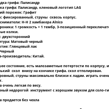
дка грифа: Палисандр
ка грифа: Палисандр, кленовый логотип LAG
ий порожек: Графит
: фиксированный, струны сквозь корпус.
сниматели: H-H 2 хамбакера Alnico
роника: 1 громкость + 1 тембр, 3-позиционный переключат
ые колки.
: двухсторонний
тура: Матовый черный
тие: Глянцевый лак
 Черный
а-производитель: Китай.
ее состояние, есть малозаметные потертости по корпусу, и
ький скол внизу на кончике грифа. скол отполирован.
ровный, струны максимально близки к ладам. играть очень
т.
а очень легкая по весу.
ный недорогой инструмент с хорошим звуком для соло-ги
а продается без чехла