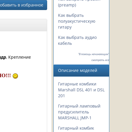
обавить в избранное
(preamp)
Как выбрать
полуакустическую
гитару
Как выбрать аудио
кабель
"В помощь начинающим"
ндр
, Крепление
смотреть все
Описание моделей
О!!!
Гитарные комбики
Marshall DSL 401 и DSL
201
Гитарный ламповый
предусилитель
MARSHALL JMP-1
Гитарный комбик