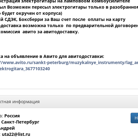
страция электрогитары на ламповоом комбоусилителе
ыл Возможен пересыл электрогитары только в разобранно
ф будет окручен от корпуса)
й СДЭК, Боксберри за Ваш счет после оплаты на карту
доставка возможна только по предварительной договорен
комиссия авито за авитодоставку.
а на объявление в Авито для авитодоставки:
://www.avito.ru/sankt-peterburg/muzykalnye_instrumenty/lag_a
lektrogitara_3677103240
ктная информация
а:
Россия
Н
:
Санкт-Петербург
Андрей
:
uta22@list.ru