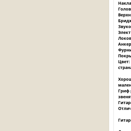
Накла
Голов
Верхн
Бридж
Звуко
Элект
Локов
Анкер
Фурни
Покры
Цвет:
стран
Хорош
мален
Гриф 
звеня
Гитар
Отлич
Гитар