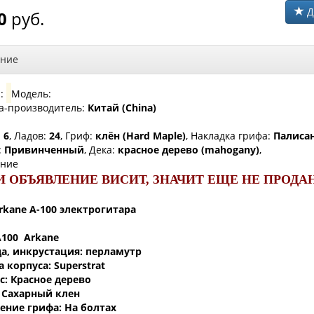
Д
0
руб.
ние
а:
Модель:
а-производитель:
Китай (China)
:
6
, Ладов:
24
, Гриф:
клён (Hard Maple)
, Накладка грифа:
Палиса
:
Привинченный
, Дека:
красное дерево (mahogany)
,
ние
И ОБЪЯВЛЕНИЕ ВИСИТ, ЗНАЧИТ ЕЩЕ НЕ ПРОДАН
rkane A-100 электрогитара
100 Arkane
да, инкрустация: перламутр
 корпуса: Superstrat
с: Красное дерево
 Сахарный клен
ение грифа: На болтах