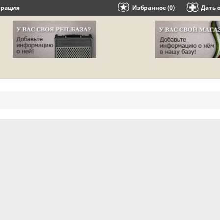
трация
Избранное (0)
Дать 