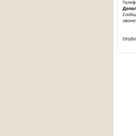
Телеф
Допол
Сообщ
звони
Опубл