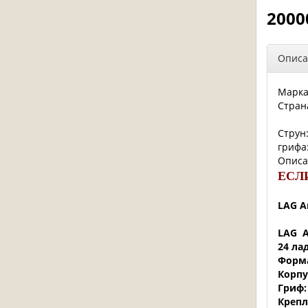
2000
Описа
Марк
Стран
Струн
грифа
Описа
ЕСЛ
LAG A
LAG A
24 ла
Форма
Корпу
Гриф:
Крепл