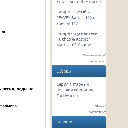
KUSTOM Double Barrel
Гитарные комбо
PEAVEY Bandit 112 и
Special 112
ель
Гитарный усилитель
Hughes & Kettner
Matrix 100 Combo
"Описание моделей"
смотреть все
Обзоры
Серия гитарных
 легко, лады не
педалей компании
Carl Martin
тариста
"Обзоры"
смотреть все
Новости